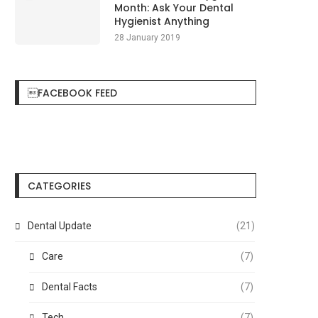
Month: Ask Your Dental
Hygienist Anything
28 January 2019
FACEBOOK FEED
CATEGORIES
Dental Update
(21)
Care
(7)
Dental Facts
(7)
Tech
(7)